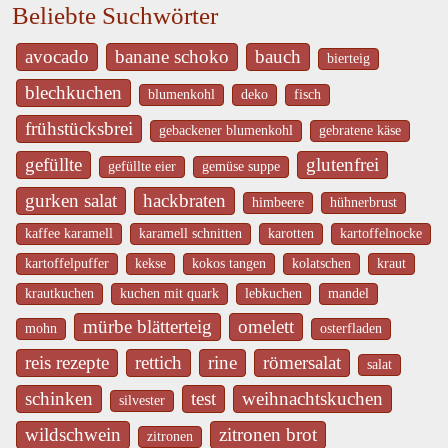
Beliebte Suchwörter
avocado
banane schoko
bauch
bierteig
blechkuchen
blumenkohl
deko
fisch
frühstücksbrei
gebackener blumenkohl
gebratene käse
gefüllte
glutenfrei
gefüllte eier
gemüse suppe
gurken salat
hackbraten
himbeere
hühnerbrust
kaffee karamell
karamell schnitten
karotten
kartoffelnocke
kartoffelpuffer
kekse
kokos tangen
kolatschen
kraut
krautkuchen
kuchen mit quark
lebkuchen
mandel
mürbe blätterteig
omelett
mohn
osterfladen
reis rezepte
rettich
rine
römersalat
salat
schinken
test
weihnachtskuchen
silvester
wildschwein
zitronen brot
zitronen