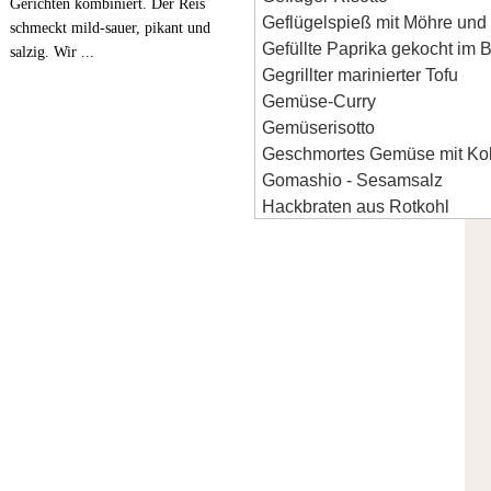
Gerichten kombiniert. Der Reis
Geflügelspieß mit Möhre und
schmeckt mild-sauer, pikant und
Gefüllte Paprika gekocht im 
salzig. Wir ...
Gegrillter marinierter Tofu
Gemüse-Curry
Gemüserisotto
Geschmortes Gemüse mit Kok
Gomashio - Sesamsalz
Hackbraten aus Rotkohl
Hähnchenbrust im Zucchinite
Hähnchenbrustfilet mit Anan
Hausgemachtes Sushi
Himbeereis
Hühnerbraten
Indisches Butterhuhn
Karotten-Kartoffel-Sabji in 
Kartoffeln-Blumenkohl Masal
Kohl-Frikadellen
Kokosgemüse gedämpft