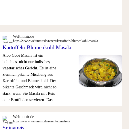
Langkornreis in Rezepten
Linsen-Kürbis Curry
Linsenmasala Dhal
Mirin (Reiswein) in Rezepten
Möhre Risotto
Pikante Erbsen mit Möhre
Weltinmir.de
https://www.weltinmir.de/rezept/kartoffeln-blumenkohl-masala
Pilzrisotto mit Pfifferlingen
Kartoffeln-Blumenkohl Masala
Preiselbeer Marmelade in R
Aloo Gobi Masala ist ein
Preiselbeere getrocknet in R
beliebtes, nicht nur indisches,
Puffreis in Rezepten
vegetarisches Gericht. Es ist eine
Putenwürfel mit Paprika
ziemlich pikante Mischung aus
Reis
Kartoffeln und Blumenkohl. Der
Reis Basmati in Rezepten
pikante Geschmack wird nicht so
Reis Essig in Rezepten
stark, wenn Sie Masala mit Reis
Reis in Rezepten
oder Brotfladen servieren. Das ...
Reis-glassnudeln in Rezepte
Reisnudeln in Rezepten
Weltinmir.de
Reiswein in Rezepten
https://www.weltinmir.de/rezept/spinatreis
Risotto mit Pecorino Käse
Spinatreis