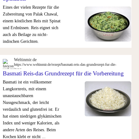
Risotto mit Pilzen
Eines der vielen Rezepte für die
Rum-Kokos-Kugeln mit Preis
Zubereitung von Palak Chawal,
Rundkornreis in Rezepten
einem köstlichen Reis mit Spinat
Safranrisotto
und Erdnüssen. Reis eignet sich
Schweinfleisch mit Senfsauc
auch als Beilage zu nicht-
Spinatreis
indischen Gerichten.
Stipp aus roten Linsen mit K
Sushi Reis in Rezepten
Weltinmir.de
Süßer Reis mit Schokolade
https://www.weltinmir.de/rezept/basmati-reis-das-grundrezept-fur-die-
vorbereitung
Zitronenreis
Basmati Reis-das Grundrezept für die Vorbereitung
Zwiebelreis
Basmati ist ein vollkomener
Langkornreis, mit einem
unaustauschbaren
Nussgeschmack, der leicht
verdaulich und glutenfrei ist. Er
hat einen niedrigen glykämischen
Index und weniger Kalorien, als
andere Arten des Reises. Beim
Kochen klebt er nicht ...