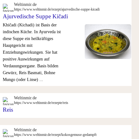
Weltinmir.de
https://www.weltinmir.de/rezept/ajurvedische-suppe-kicadi
Ajurvedische Suppe Kičadi
Khičadi (Kichadi) ist Basis der
indischen Küche. In Ayurveda ist
diese Suppe ein heilkräftiges
Hauptgericht mit
Entziehungswirkungen. Sie hat
positive Auswirkungen auf
Verdauungsorgane. Basis bilden
Gewürz, Reis Basmati, Bohne
Mungo (oder Linse) ...
Weltinmir.de
https://www.weltinmir.de/rezepte/reis
Reis
Weltinmir.de
https://www.weltinmir.de/rezept/kokosgemuse-gedampft