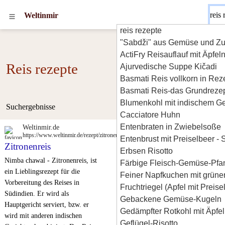
Weltinmir
reis rezepte
"Sabdži" aus Gemüse und Zu
ActiFry Reisauflauf mit Äpfel
Reis rezepte
Ajurvedische Suppe Kičadi
Basmati Reis vollkorn in Rez
Basmati Reis-das Grundrezept
Blumenkohl mit indischem G
Suchergebnisse
Cacciatore Huhn
Entenbraten in Zwiebelsoße
Weltinmir.de
https://www.weltinmir.de/rezept/zitronenreis
Entenbrust mit Preiselbeer -
Zitronenreis
Erbsen Risotto
Nimba chawal - Zitronenreis, ist
Färbige Fleisch-Gemüse-Pfa
ein Lieblingsrezept für die
Feiner Napfkuchen mit grüne
Vorbereitung des Reises in
Fruchtriegel (Apfel mit Preis
Südindien. Er wird als
Gebackene Gemüse-Kugeln
Hauptgericht serviert, bzw. er
Gedämpfter Rotkohl mit Äpfe
wird mit anderen indischen
Geflügel-Risotto