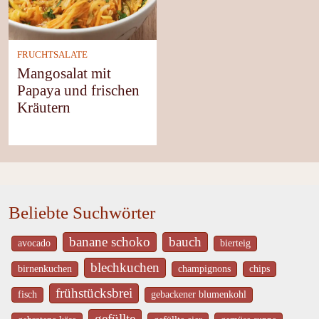
FRUCHTSALATE
Mangosalat mit
Papaya und frischen
Kräutern
Beliebte Suchwörter
banane schoko
bauch
avocado
bierteig
blechkuchen
birnenkuchen
champignons
chips
frühstücksbrei
fisch
gebackener blumenkohl
gefüllte