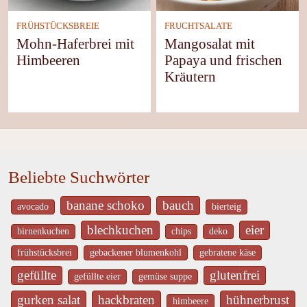
FRÜHSTÜCKSBREIE
FRUCHTSALATE
Mohn-Haferbrei mit
Mangosalat mit
Himbeeren
Papaya und frischen
Kräutern
Beliebte Suchwörter
banane schoko
bauch
avocado
bierteig
blechkuchen
eier
birnenkuchen
chips
deko
frühstücksbrei
gebackener blumenkohl
gebratene käse
gefüllte
glutenfrei
gefüllte eier
gemüse suppe
gurken salat
hackbraten
hühnerbrust
himbeere