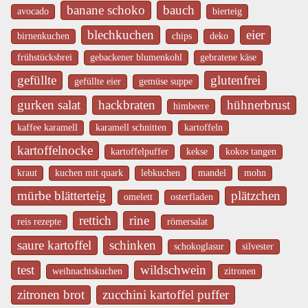
banane schoko
bauch
avocado
bierteig
blechkuchen
eier
birnenkuchen
chips
deko
frühstücksbrei
gebackener blumenkohl
gebratene käse
gefüllte
glutenfrei
gefüllte eier
gemüse suppe
gurken salat
hackbraten
hühnerbrust
himbeere
kaffee karamell
karamell schnitten
kartoffeln
kartoffelnocke
kartoffelpuffer
kekse
kokos tangen
kraut
kuchen mit quark
lebkuchen
mandel
mohn
mürbe blätterteig
plätzchen
omelett
osterfladen
rettich
rine
reis rezepte
römersalat
saure kartoffel
schinken
schokoglasur
silvester
test
wildschwein
weihnachtskuchen
zitronen
zitronen brot
zucchini kartoffel puffer