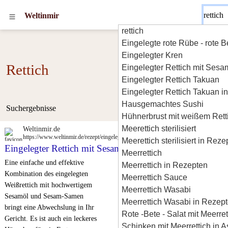
Weltinmir
rettich
Eingelegte rote Rübe - rote B
Eingelegter Kren
Rettich
Eingelegter Rettich mit Sesa
Eingelegter Rettich Takuan
Eingelegter Rettich Takuan i
Hausgemachtes Sushi
Suchergebnisse
Hühnerbrust mit weißem Rett
Meerettich sterilisiert
Weltinmir.de
https://www.weltinmir.de/rezept/eingelegter-rettich-mit-sesam
Meerettich sterilisiert in Rez
Eingelegter Rettich mit Sesam
Meerrettich
Eine einfache und effektive
Meerrettich in Rezepten
Kombination des eingelegten
Meerrettich Sauce
Weißrettich mit hochwertigem
Meerrettich Wasabi
Sesamöl und Sesam-Samen
Meerrettich Wasabi in Rezep
bringt eine Abwechslung in Ihr
Rote -Bete - Salat mit Meerret
Gericht. Es ist auch ein leckeres
Schinken mit Meerrettich in A