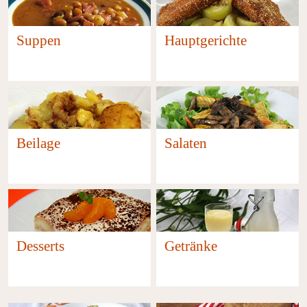
Suppen
Hauptgerichte
158
791
Beilage
Salaten
80
81
Desserts
Getränke
661
37