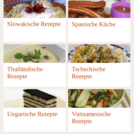
Slowakische Rezepte
Spanische Küche
1
29
Tschechische
Thailändische
Rezepte
Rezepte
11
2
Ungarische Rezepte
Vietnamesische
Rezepte
14
2