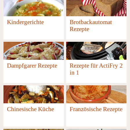
Kindergerichte
Brotbackautomat
38
Rezepte
10
Dampfgarer Rezepte
Rezepte für ActiFry 2
in 1
40
24
Chinesische Küche
Französische Rezepte
9
7