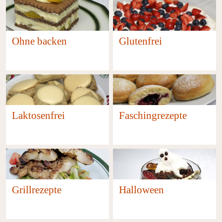
Ohne backen
Glutenfrei
62
738
Laktosenfrei
Faschingrezepte
520
13
Grillrezepte
Halloween
24
9