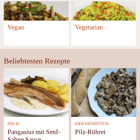
Vegan
Vegetarian
49
114
Beliebtesten Rezepte
FISCH
EIER FRÜHSTÜCK
Pangasius mit Senf-
Pilz-Rührei
Sahne Sauce