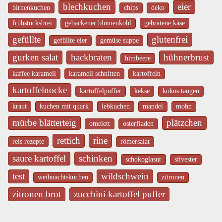
blechkuchen
eier
birnenkuchen
chips
deko
frühstücksbrei
gebackener blumenkohl
gebratene käse
gefüllte
glutenfrei
gefüllte eier
gemüse suppe
gurken salat
hackbraten
hühnerbrust
himbeere
kaffee karamell
karamell schnitten
kartoffeln
kartoffelnocke
kartoffelpuffer
kekse
kokos tangen
kraut
kuchen mit quark
lebkuchen
mandel
mohn
mürbe blätterteig
plätzchen
omelett
osterfladen
rettich
rine
reis rezepte
römersalat
saure kartoffel
schinken
schokoglasur
silvester
test
wildschwein
weihnachtskuchen
zitronen
zitronen brot
zucchini kartoffel puffer