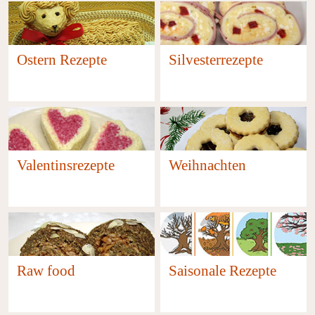
Ostern Rezepte
Silvesterrezepte
47
11
Weihnachten
Valentinsrezepte
171
9
Raw food
Saisonale Rezepte
13
700