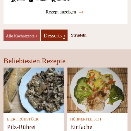
Rezept anzeigen
›
›
Desserts
Strudeln
Alle Kochrezepte
Beliebtesten Rezepte
EIER FRÜHSTÜCK
HÜHNERFLEISCH
Pilz-Rührei
Einfache