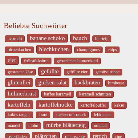
Beliebte Suchwörter
banane schoko
bauch
avocado
bierteig
blechkuchen
birnenkuchen
champignons
chips
eier
frühstücksbrei
gebackener blumenkohl
gefüllte
gebratene käse
gefüllte eier
gemüse suppe
glutenfrei
gurken salat
hackbraten
himbeere
hühnerbrust
kaffee karamell
karamell schnitten
kartoffeln
kartoffelnocke
kartoffelpuffer
kekse
kokos tangen
kraut
kuchen mit quark
lebkuchen
mürbe blätterteig
mandel
mohn
omelett
plätzchen
rettich
osterfladen
reis rezepte
rine