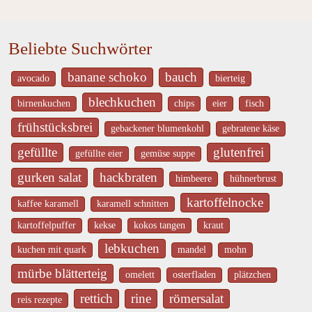
Beliebte Suchwörter
banane schoko
bauch
avocado
bierteig
blechkuchen
birnenkuchen
chips
eier
fisch
frühstücksbrei
gebackener blumenkohl
gebratene käse
gefüllte
glutenfrei
gefüllte eier
gemüse suppe
gurken salat
hackbraten
himbeere
hühnerbrust
kartoffelnocke
kaffee karamell
karamell schnitten
kartoffelpuffer
kekse
kokos tangen
kraut
lebkuchen
kuchen mit quark
mandel
mohn
mürbe blätterteig
omelett
osterfladen
plätzchen
rettich
rine
römersalat
reis rezepte