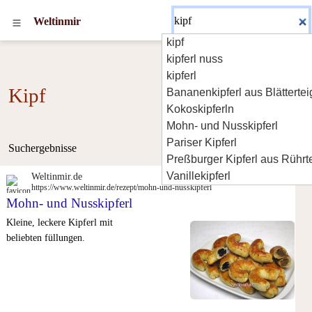
Weltinmir
kipf
kipferl nuss
kipferl
Kipf
Bananenkipferl aus Blättertei
Kokoskipferln
Mohn- und Nusskipferl
Pariser Kipferl
Suchergebnisse
Preßburger Kipferl aus Rührt
Vanillekipferl
Weltinmir.de
https://www.weltinmir.de/rezept/mohn-und-nusskipferl
Mohn- und Nusskipferl
Kleine, leckere Kipferl mit
beliebten füllungen.