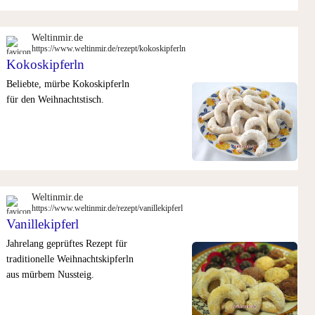
Weltinmir.de
https://www.weltinmir.de/rezept/kokoskipferln
Kokoskipferln
Beliebte, mürbe Kokoskipferln
für den Weihnachtstisch.
Weltinmir.de
https://www.weltinmir.de/rezept/vanillekipferl
Vanillekipferl
Jahrelang geprüftes Rezept für
traditionelle Weihnachtskipferln
aus mürbem Nussteig.