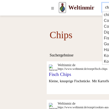
Weltinmir
ch
Co
Co
Chips
Di
Fi
Gu
Hü
Suchergebnisse
Ko
Ko
Weltinmir.de
https://www.weltinmir.de/rezept/fisch-chips
Fisch Chips
Kleine, knusprige Fischstücke. Mit Kartoff
Weltinmir.de
https://www.weltinmir.de/rezept/cookies-aus