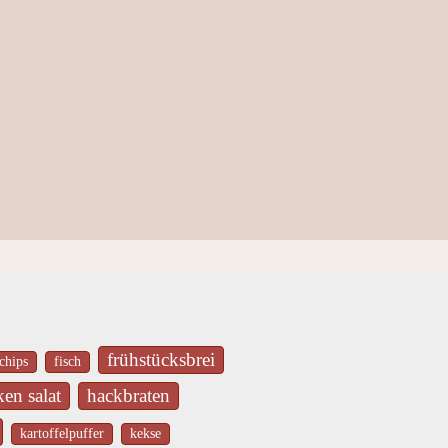
frühstücksbrei
chips
fisch
en salat
hackbraten
kartoffelpuffer
kekse