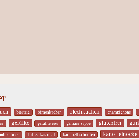
er
uch
blechkuchen
bierteig
birnenkuchen
champignons
gefüllte
glutenfrei
gurk
se
gefüllte eier
gemüse suppe
kartoffelnocke
hühnerbrust
kaffee karamell
karamell schnitten