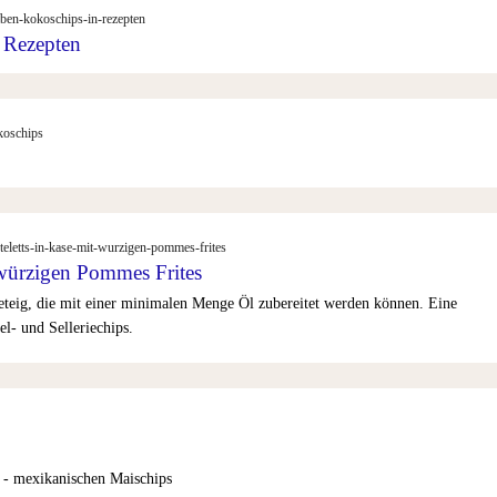
iben-kokoschips-in-rezepten
 Rezepten
koschips
teletts-in-kase-mit-wurzigen-pommes-frites
 würzigen Pommes Frites
seteig, die mit einer minimalen Menge Öl zubereitet werden können. Eine
l- und Selleriechips.
 - mexikanischen Maischips