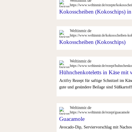
Weltinmir.de
https://www.weltinmir.de/rezepte/kokossche
Kokosscheiben (Kokoschips) in
Weltinmir.de
https://www.weltinmir.de/kokosscheiben-ko
Kokosscheiben (Kokoschips)
Weltinmir.de
https://www.weltinmir.de/rezept/huhnchenko
Hühnchenkoteletts in Käse mit
Actifry Rezept für saftige Schnitzel im Kä
gute und gesündere Beilage sind Süßkartoffe
Weltinmir.de
https://www.weltinmir.de/rezept/guacamole
Guacamole
Avocado-Dip, Serviervorschlag mit Nachos