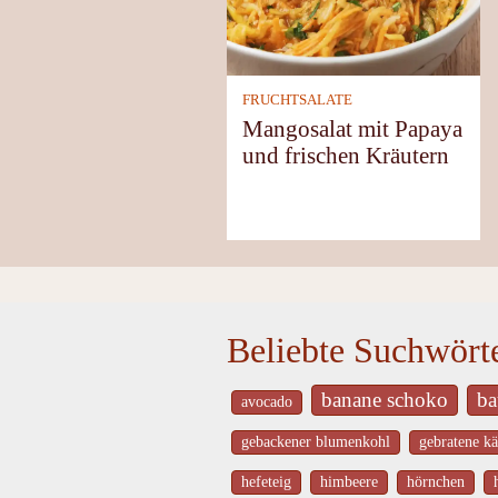
FRUCHTSALATE
Mangosalat mit Papaya
und frischen Kräutern
Beliebte Suchwört
banane schoko
ba
avocado
gebackener blumenkohl
gebratene kä
hefeteig
himbeere
hörnchen