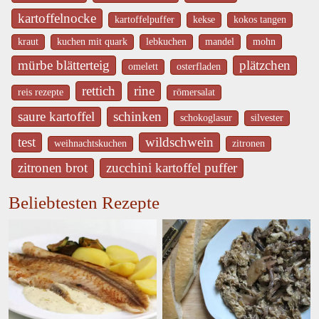
kartoffelnocke
kartoffelpuffer
kekse
kokos tangen
kraut
kuchen mit quark
lebkuchen
mandel
mohn
mürbe blätterteig
plätzchen
omelett
osterfladen
rettich
rine
reis rezepte
römersalat
saure kartoffel
schinken
schokoglasur
silvester
test
wildschwein
weihnachtskuchen
zitronen
zitronen brot
zucchini kartoffel puffer
Beliebtesten Rezepte