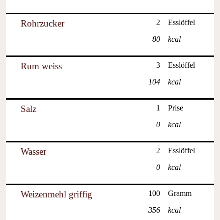
Rohrzucker
2
Esslöffel
80
kcal
Rum weiss
3
Esslöffel
104
kcal
Salz
1
Prise
0
kcal
Wasser
2
Esslöffel
0
kcal
Weizenmehl griffig
100
Gramm
356
kcal