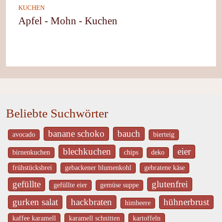
KUCHEN
Apfel - Mohn - Kuchen
Beliebte Suchwörter
banane schoko
bauch
avocado
bierteig
blechkuchen
eier
birnenkuchen
chips
deko
frühstücksbrei
gebackener blumenkohl
gebratene käse
gefüllte
glutenfrei
gefüllte eier
gemüse suppe
gurken salat
hackbraten
hühnerbrust
himbeere
kaffee karamell
karamell schnitten
kartoffeln