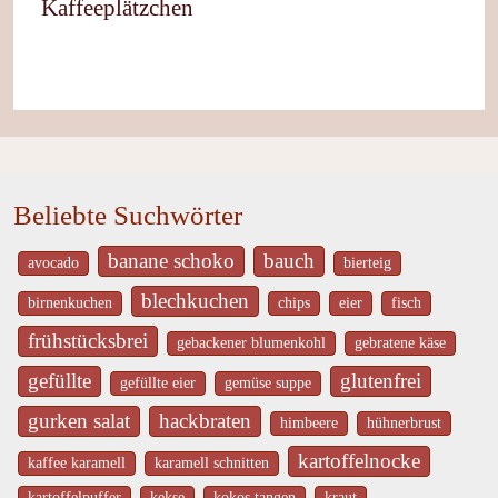
Kaffeeplätzchen
Beliebte Suchwörter
banane schoko
bauch
avocado
bierteig
blechkuchen
birnenkuchen
chips
eier
fisch
frühstücksbrei
gebackener blumenkohl
gebratene käse
gefüllte
glutenfrei
gefüllte eier
gemüse suppe
gurken salat
hackbraten
himbeere
hühnerbrust
kartoffelnocke
kaffee karamell
karamell schnitten
kartoffelpuffer
kekse
kokos tangen
kraut