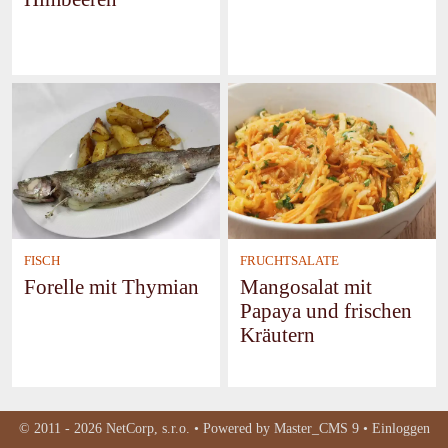
FISCH
FRUCHTSALATE
Forelle mit Thymian
Mangosalat mit
Papaya und frischen
Kräutern
© 2011 - 2026
NetCorp, s.r.o.
• Powered by
Master_CMS 9
•
Einloggen