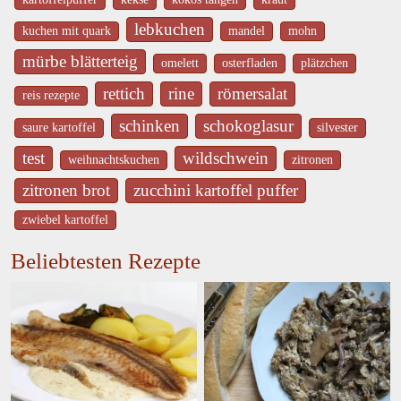
lebkuchen
kuchen mit quark
mandel
mohn
mürbe blätterteig
omelett
osterfladen
plätzchen
rettich
rine
römersalat
reis rezepte
schinken
schokoglasur
saure kartoffel
silvester
test
wildschwein
weihnachtskuchen
zitronen
zitronen brot
zucchini kartoffel puffer
zwiebel kartoffel
Beliebtesten Rezepte