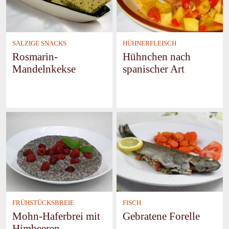
SALZIGE SNACKS
HÜHNERFLEISCH
Rosmarin-
Hühnchen nach
Mandelnkekse
spanischer Art
FRÜHSTÜCKSBREIE
FISCH
Mohn-Haferbrei mit
Gebratene Forelle
Himbeeren