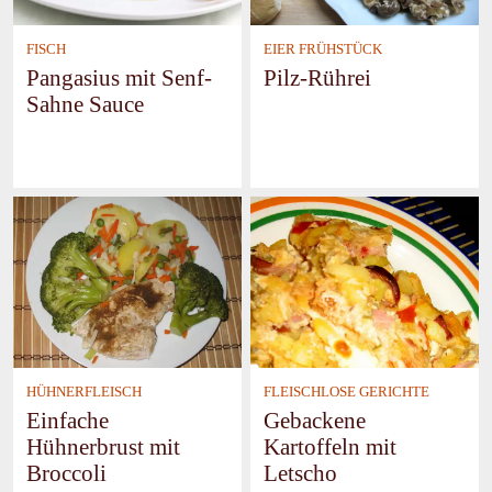
FISCH
EIER FRÜHSTÜCK
Pangasius mit Senf-
Pilz-Rührei
Sahne Sauce
HÜHNERFLEISCH
FLEISCHLOSE GERICHTE
Einfache
Gebackene
Hühnerbrust mit
Kartoffeln mit
Broccoli
Letscho