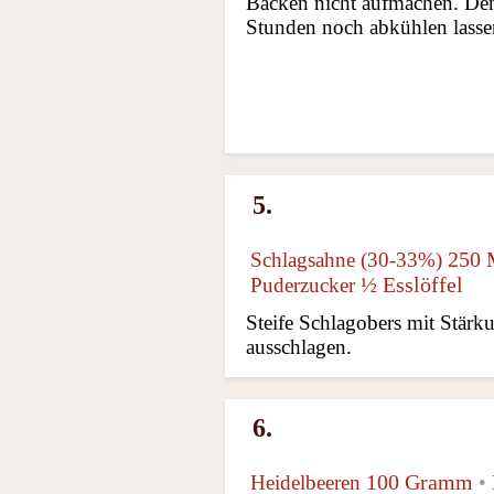
Backen nicht aufmachen. Den
Stunden noch abkühlen lasse
5.
250 M
Schlagsahne (30-33%)
½
Esslöffel
Puderzucker
Steife Schlagobers mit Stärk
ausschlagen.
6.
100 Gramm
Heidelbeeren
•