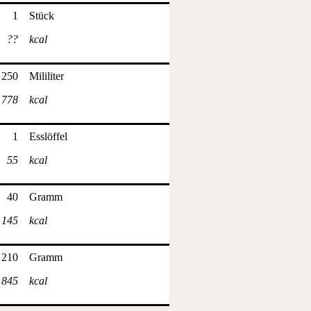
1
Stück
??
kcal
250
Mililiter
778
kcal
1
Esslöffel
55
kcal
40
Gramm
145
kcal
210
Gramm
845
kcal