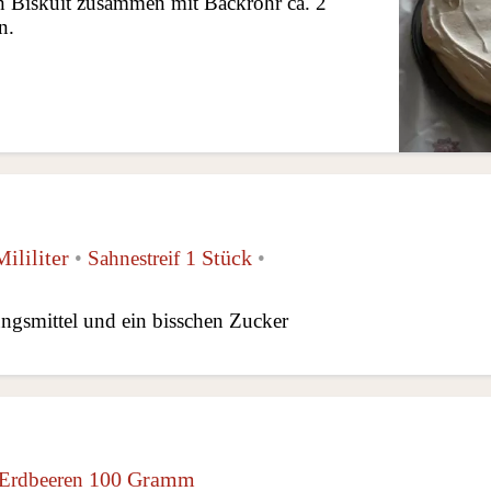
 Biskuit zusammen mit Backrohr ca. 2
n.
ililiter
1 Stück
•
Sahnestreif
•
ungsmittel und ein bisschen Zucker
100 Gramm
Erdbeeren