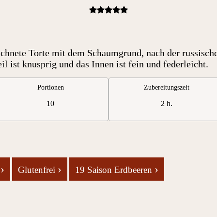
ichnete Torte mit dem Schaumgrund, nach der russische
l ist knusprig und das Innen ist fein und federleicht.
Portionen
Zubereitungszeit
10
2 h.
›
›
›
e
Glutenfrei
19 Saison Erdbeeren