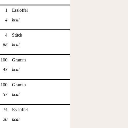
1
Esslöffel
4
kcal
4
Stück
68
kcal
100
Gramm
43
kcal
100
Gramm
57
kcal
½
Esslöffel
20
kcal