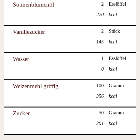
Sonnenblumenöl
2
Esslöffel
270
kcal
Vanillezucker
2
Stück
145
kcal
Wasser
1
Esslöffel
0
kcal
Weizenmehl griffig
100
Gramm
356
kcal
Zucker
50
Gramm
201
kcal