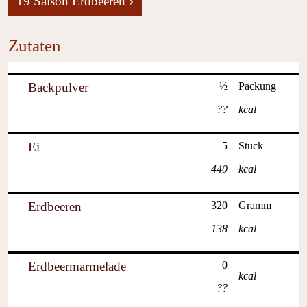
›
19 Saison Erdbeeren
Zutaten
Backpulver
½
Packung
??
kcal
Ei
5
Stück
440
kcal
Erdbeeren
320
Gramm
138
kcal
Erdbeermarmelade
0
kcal
??