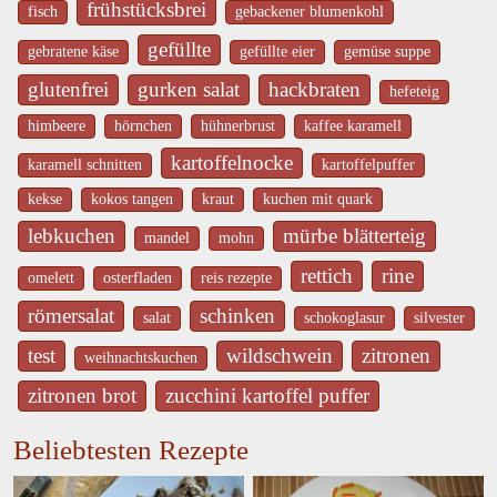
frühstücksbrei
fisch
gebackener blumenkohl
gefüllte
gebratene käse
gefüllte eier
gemüse suppe
glutenfrei
gurken salat
hackbraten
hefeteig
himbeere
hörnchen
hühnerbrust
kaffee karamell
kartoffelnocke
karamell schnitten
kartoffelpuffer
kekse
kokos tangen
kraut
kuchen mit quark
lebkuchen
mürbe blätterteig
mandel
mohn
rettich
rine
omelett
osterfladen
reis rezepte
römersalat
schinken
salat
schokoglasur
silvester
test
wildschwein
zitronen
weihnachtskuchen
zitronen brot
zucchini kartoffel puffer
Beliebtesten Rezepte