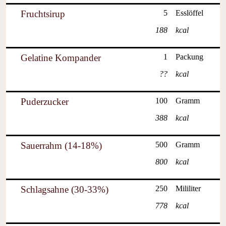
Fruchtsirup
5
Esslöffel
188
kcal
Gelatine Kompander
1
Packung
??
kcal
Puderzucker
100
Gramm
388
kcal
Sauerrahm (14-18%)
500
Gramm
800
kcal
Schlagsahne (30-33%)
250
Mililiter
778
kcal