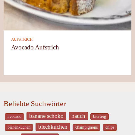
AUFSTRICH
Avocado Aufstrich
Beliebte Suchwörter
banane schoko
bauch
avocado
bierteig
blechkuchen
birnenkuchen
champignons
chips