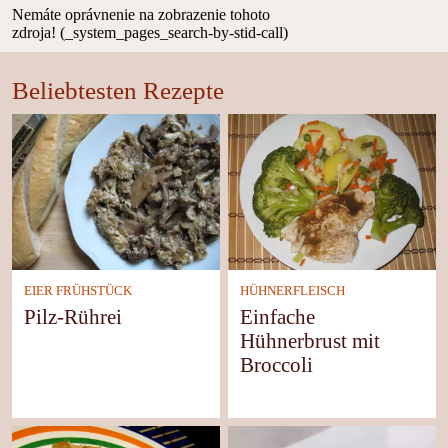
Nemáte oprávnenie na zobrazenie tohoto
zdroja! (_system_pages_search-by-stid-call)
Beliebtesten Rezepte
EIER FRÜHSTÜCK
HÜHNERFLEISCH
Pilz-Rührei
Einfache
Hühnerbrust mit
Broccoli