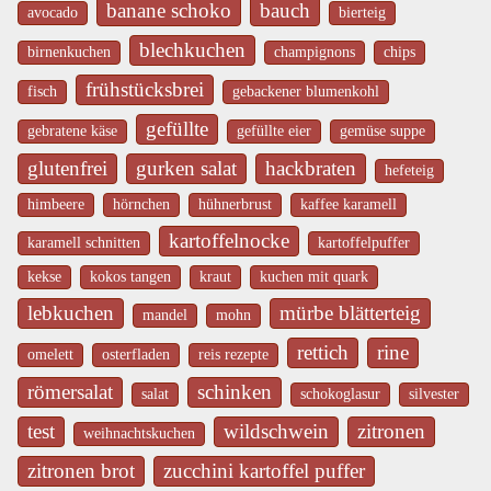
banane schoko
bauch
avocado
bierteig
blechkuchen
birnenkuchen
champignons
chips
frühstücksbrei
fisch
gebackener blumenkohl
gefüllte
gebratene käse
gefüllte eier
gemüse suppe
glutenfrei
gurken salat
hackbraten
hefeteig
himbeere
hörnchen
hühnerbrust
kaffee karamell
kartoffelnocke
karamell schnitten
kartoffelpuffer
kekse
kokos tangen
kraut
kuchen mit quark
lebkuchen
mürbe blätterteig
mandel
mohn
rettich
rine
omelett
osterfladen
reis rezepte
römersalat
schinken
salat
schokoglasur
silvester
test
wildschwein
zitronen
weihnachtskuchen
zitronen brot
zucchini kartoffel puffer