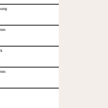
kung
amm
ck
amm