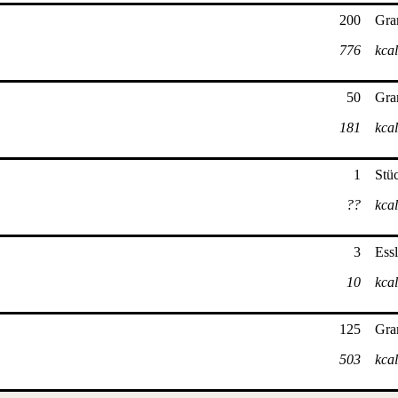
200
Gr
776
kcal
50
Gr
181
kcal
1
Stü
??
kcal
3
Essl
10
kcal
125
Gr
503
kcal