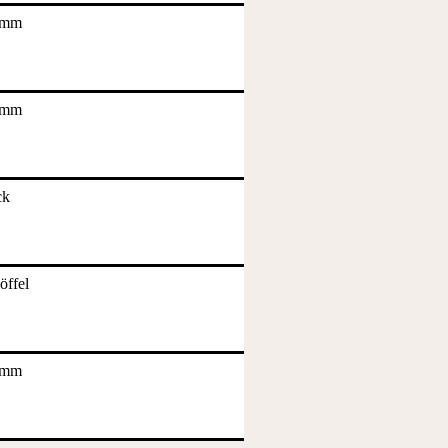
amm
amm
ck
öffel
amm