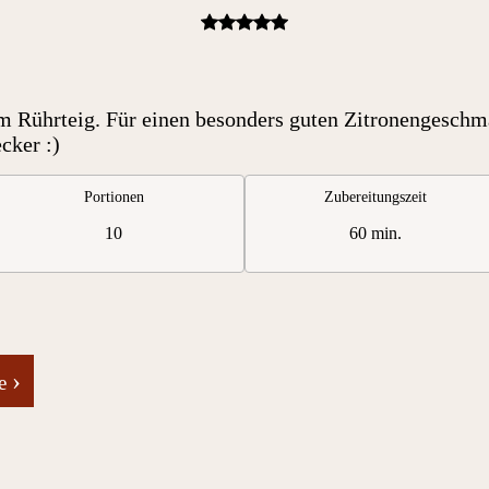
m Rührteig. Für einen besonders guten Zitronengeschma
cker :)
Portionen
Zubereitungszeit
10
60 min.
›
ne