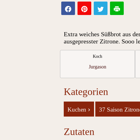
Extra weiches Süßbrot aus de
ausgepresster Zitrone. Sooo le
Koch
Jurgason
Kategorien
›
Kuchen
37 Saison Zitro
Zutaten