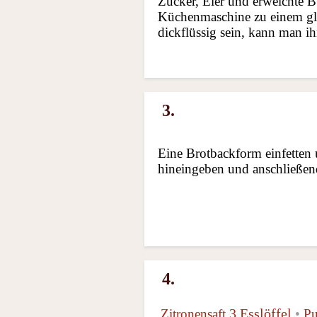
Zucker, Eier und erweichte B
Küchenmaschine zu einem glat
dickflüssig sein, kann man i
3.
Eine Brotbackform einfetten 
hineingeben und anschließen
4.
3 Esslöffel
Zitronensaft
•
Pu