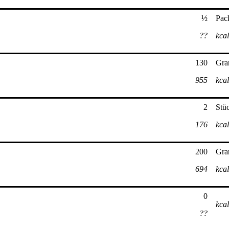
½
Pac
??
kcal
130
Gr
955
kcal
2
Stü
176
kcal
200
Gr
694
kcal
0
kcal
??