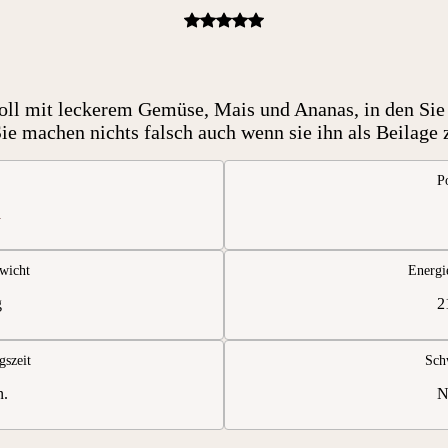
 voll mit leckerem Gemüse, Mais und Ananas, in den Sie 
 Sie machen nichts falsch auch wenn sie ihn als Beilag
P
a
wicht
Energi
g
2
gszeit
Sch
n.
N