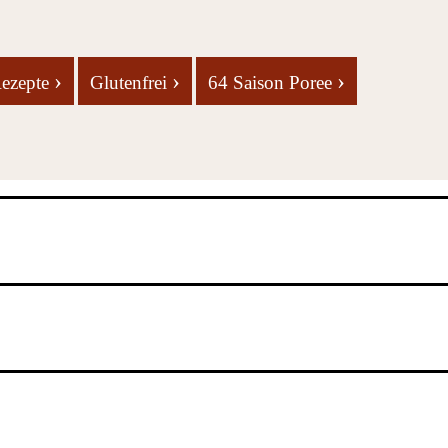
›
›
›
Rezepte
Glutenfrei
64 Saison Poree