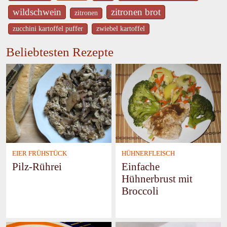
wildschwein
zitronen brot
zitronen
zucchini kartoffel puffer
zwiebel kartoffel
Beliebtesten Rezepte
EIER FRÜHSTÜCK
HÜHNERFLEISCH
Pilz-Rührei
Einfache
Hühnerbrust mit
Broccoli