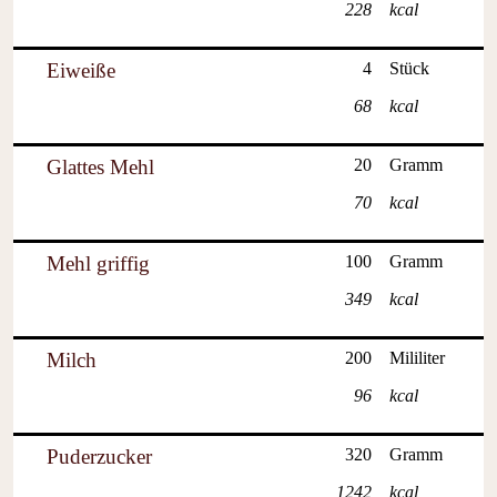
228
kcal
Eiweiße
4
Stück
68
kcal
Glattes Mehl
20
Gramm
70
kcal
Mehl griffig
100
Gramm
349
kcal
Milch
200
Mililiter
96
kcal
Puderzucker
320
Gramm
1242
kcal