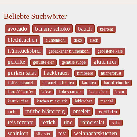
Beliebte Suchwörter
avocado
banane schoko
bauch
bierteig
blechkuchen
blumenkohl
deko
fisch
frühstücksbrei
gebackener blumenkohl
gebratene käse
gefüllte
glutenfrei
gefüllte eier
gemüse suppe
gurken salat
hackbraten
himbeere
hühnerbrust
kaffee karamell
karamell schnitten
karotten
kartoffelnocke
kartoffelpuffer
kekse
kokos tangen
kolatschen
kraut
krautkuchen
kuchen mit quark
lebkuchen
mandel
mürbe blätterteig
omelett
mohn
osterfladen
reis rezepte
rettich
rine
römersalat
salat
schinken
test
weihnachtskuchen
silvester