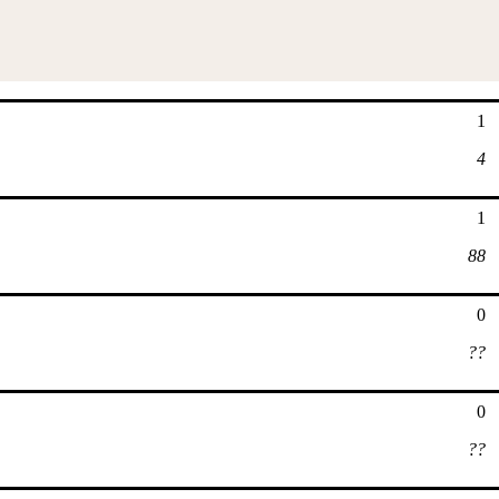
1
4
1
88
0
??
0
??