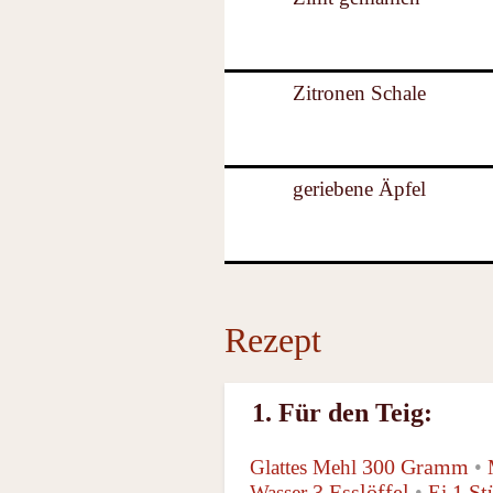
Zitronen Schale
geriebene Äpfel
Rezept
1. Für den Teig:
300 Gramm
Glattes Mehl
•
3 Esslöffel
1 St
Wasser
•
Ei