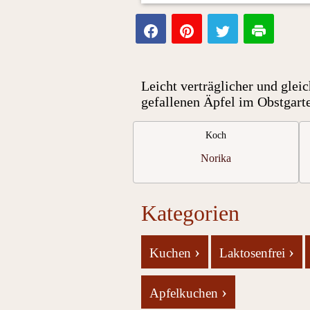
Leicht verträglicher und glei
gefallenen Äpfel im Obstgarte
Koch
Norika
Kategorien
›
›
Kuchen
Laktosenfrei
›
Apfelkuchen