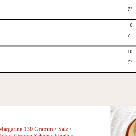
??
0
??
10
??
130 Gramm
Margarine
•
Salz
•
ück
•
Zitronen Schale
•
Eigelb
•