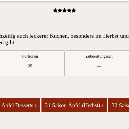
chzeitig auch leckerer Kuchen, besonders im Herbst und
n gibt.
Portionen
Zubereitungszeit
20
—
›
›
Apfel Desserts
31 Saison Äpfel (Herbst)
32 Sais