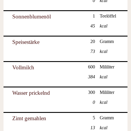
0
kcal
Sonnenblumenöl
1
Teelöffel
45
kcal
Speisestärke
20
Gramm
73
kcal
Vollmilch
600
Mililiter
384
kcal
Wasser prickelnd
300
Mililiter
0
kcal
Zimt gemahlen
5
Gramm
13
kcal