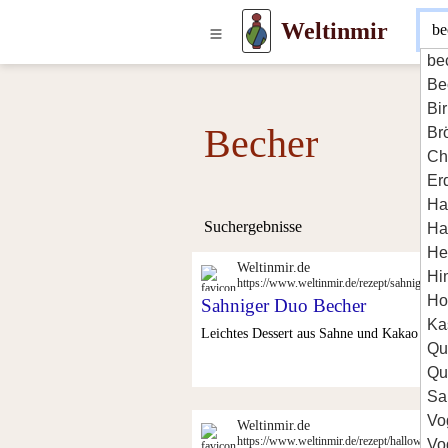
Weltinmir
be
Be
Bi
Becher
Br
Ch
Er
Ha
Suchergebnisse
Ha
He
Weltinmir.de
Hi
https://www.weltinmir.de/rezept/sahniger-du
Ho
Sahniger Duo Becher
Ka
Leichtes Dessert aus Sahne und Kakao mit 
Qu
Qu
Sa
Vo
Weltinmir.de
https://www.weltinmir.de/rezept/halloween-
Vo