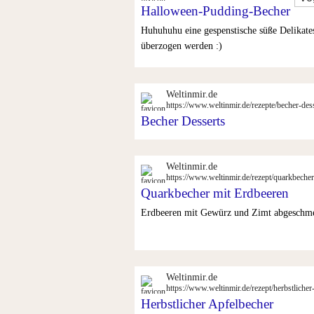
Halloween-Pudding-Becher
Huhuhuhu eine gespenstische süße Delikat
überzogen werden :)
Weltinmir.de
https://www.weltinmir.de/rezepte/becher-des
Becher Desserts
Weltinmir.de
https://www.weltinmir.de/rezept/quarkbeche
Quarkbecher mit Erdbeeren
Erdbeeren mit Gewürz und Zimt abgeschme
Weltinmir.de
https://www.weltinmir.de/rezept/herbstlicher
Herbstlicher Apfelbecher