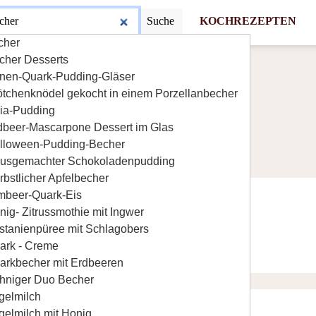
Suche
KOCHREZEPTEN
cher
cher Desserts
rnen-Quark-Pudding-Gläser
ötchenknödel gekocht in einem Porzellanbecher
ia-Pudding
dbeer-Mascarpone Dessert im Glas
lloween-Pudding-Becher
usgemachter Schokoladenpudding
rbstlicher Apfelbecher
mbeer-Quark-Eis
o-becher
nig- Zitrussmothie mit Ingwer
stanienpüree mit Schlagobers
Obs und Biskuits.
ark - Creme
arkbecher mit Erdbeeren
hniger Duo Becher
gelmilch
pudding-becher
gelmilch mit Honig