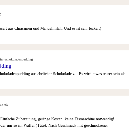
g
essert aus Chiasamen und Mandelmilch. Und es ist sehr lecker;)
hter-schokoladenpudding
dding
chokoladenpudding aus ehrlicher Schokolade zu. Es wird etwas teurer sein als
rk-eis
 Einfache Zubereitung, geringe Kosten, keine Eismaschine notwendig!
 oder nur so im Waffel (Tüte). Nach Geschmack mit geschmolzener