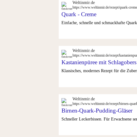
Weltinmir.de
https://www.weltinmir.de/rezept/quark-crem
Quark - Creme
Einfache, schnelle und schmackhafte Quark
Weltinmir.de
https://www.weltinmir.de/rezept/kastanienpu
Kastanienpüree mit Schlagobers
Klassisches, modernes Rezept für die Zuber
Weltinmir.de
https://www.weltinmir.de/rezept/birnen-quar
Birnen-Quark-Pudding-Gläser
Schneller Leckerbissen. Für Erwachsene ser