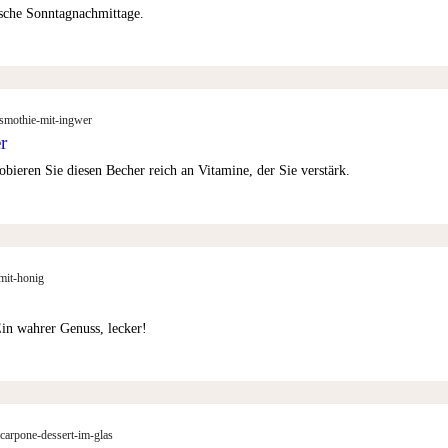
ische Sonntagnachmittage.
ssmothie-mit-ingwer
r
obieren Sie diesen Becher reich an Vitamine, der Sie verstärk.
mit-honig
in wahrer Genuss, lecker!
scarpone-dessert-im-glas