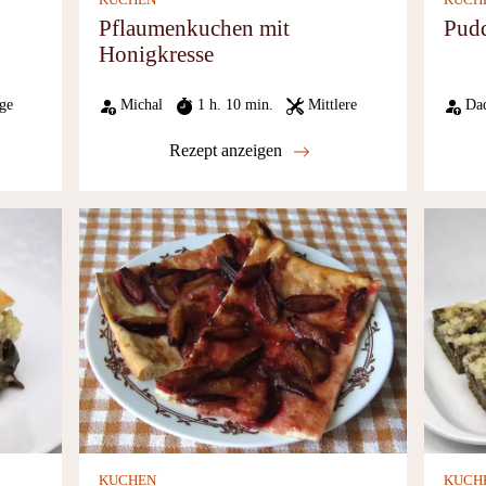
KUCHEN
KUCH
Pflaumenkuchen mit
Pudd
Honigkresse
ge
Michal
1 h. 10 min.
Mittlere
Da
Rezept anzeigen
KUCHEN
KUCH