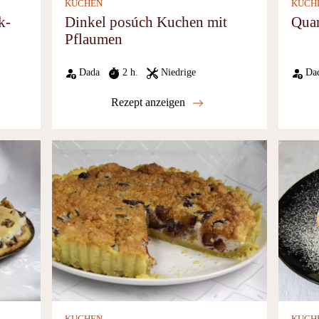
KUCHEN
KUCH
k-
Dinkel posúch Kuchen mit
Quar
Pflaumen
Dada
2 h.
Niedrige
Da
Rezept anzeigen