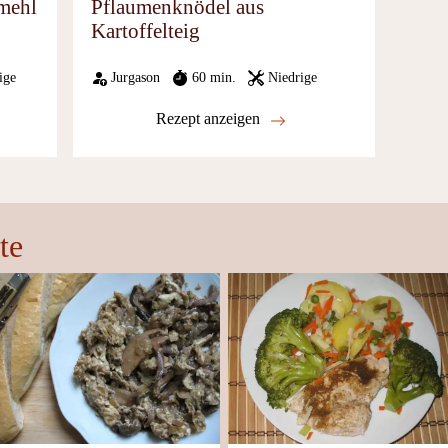
mehl
Pflaumenknödel aus
Kartoffelteig
ige
Jurgason
60 min.
Niedrige
Rezept anzeigen
te